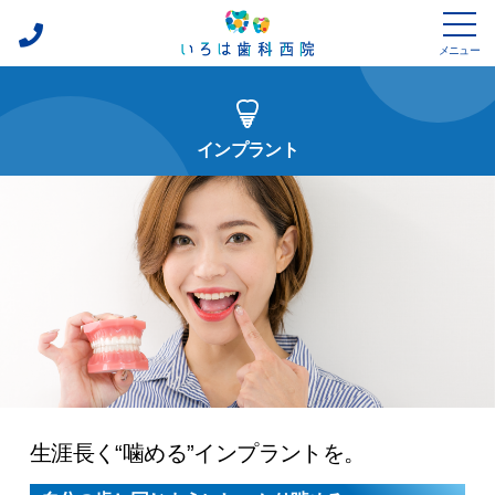
メニュー
075-
診療方針
600-
0162
診療内容
インプラント
診療設備
ドクター紹介
アクセス
採用情報
生涯長く“噛める”
インプラントを。