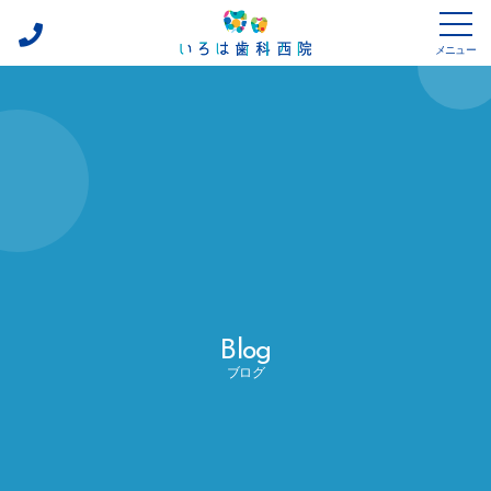
メニュー
075-
診療方針
600-
0162
診療内容
診療設備
ドクター紹介
アクセス
Blog
採用情報
ブログ