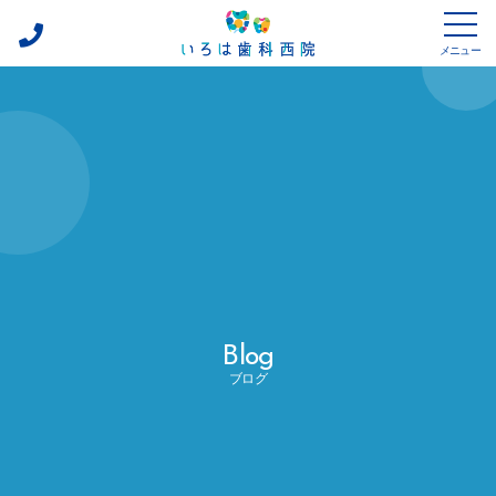
メニュー
075-
診療方針
600-
0162
診療内容
診療設備
ドクター紹介
アクセス
Blog
採用情報
ブログ